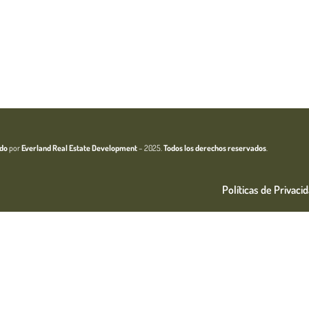
Inicio
Pto. Morelos
Ubicación
Maste
ado
por
Everland Real Estate
Development
– 2025.
Todos los derechos reservados
.
Políticas de Privaci