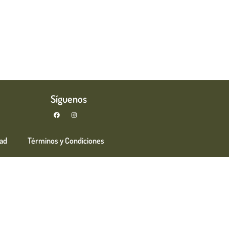
r Plan
360°
Amenidades
Cotizador
Contacto
Síguenos
dad
Términos y Condiciones